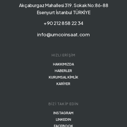
Akçaburgaz Mahallesi 319. Sokak No:86-88
Esenyurt İstanbul TÜRKİYE
+90 212 858 22 34
info@umcoinsaat.com
HIZLI ERİŞİM
HAKKIMIZDA
HABERLER
KURUMSAL KİMLİK
KARİYER
BİZİ TAKİP EDİN
INSTAGRAM
LINKEDIN
FACEBOOK