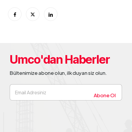
Umco'dan Haberler
Bültenimize abone olun, ilk duyan siz olun.
E
-
Abone Ol
p
o
s
t
a
*
Greenlight