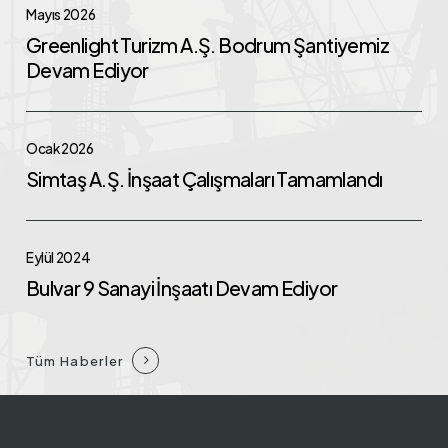
Mayıs 2026
Turizm
Greenlight Turizm A.Ş. Bodrum Şantiyemiz
A.Ş.
Devam Ediyor
Bodrum
Şantiyemiz
Simtaş
Devam
Ocak 2026
A.Ş.
Ediyor
Simtaş A.Ş. İnşaat Çalışmaları Tamamlandı
İnşaat
Çalışmaları
Bulvar
Tamamlandı
Eylül 2024
9
Bulvar 9 Sanayi İnşaatı Devam Ediyor
Sanayi
İnşaatı
Devam
Tüm Haberler
Ediyor