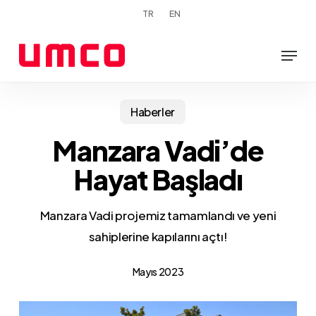
Skip
TR
EN
to
Menu
main
content
Haberler
Manzara Vadi’de
Hayat Başladı
Manzara Vadi projemiz tamamlandı ve yeni
sahiplerine kapılarını açtı!
Mayıs 2023