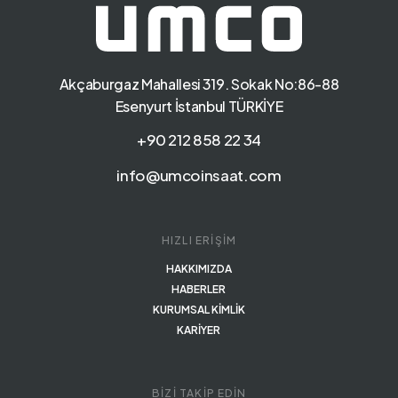
Akçaburgaz Mahallesi 319. Sokak No:86-88
Esenyurt İstanbul TÜRKİYE
+90 212 858 22 34
info@umcoinsaat.com
HIZLI ERİŞİM
HAKKIMIZDA
HABERLER
KURUMSAL KİMLİK
KARİYER
BİZİ TAKİP EDİN