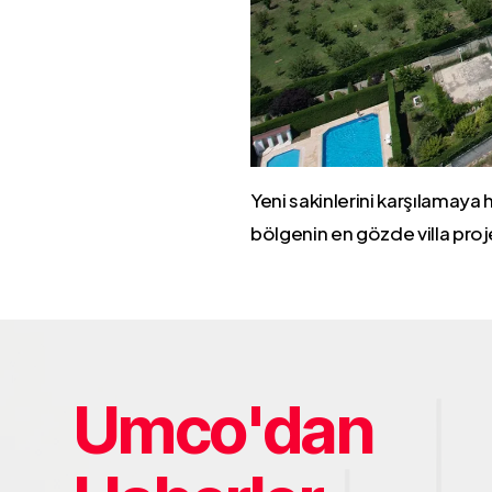
Yeni sakinlerini karşılamaya 
bölgenin en gözde villa proje
Umco'dan