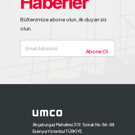
Haberler
Bültenimize abone olun, ilk duyan siz
olun.
E
-
Abone Ol
p
o
s
t
a
*
Akçaburgaz Mahallesi 319. Sokak No:86-88
Esenyurt İstanbul TÜRKİYE