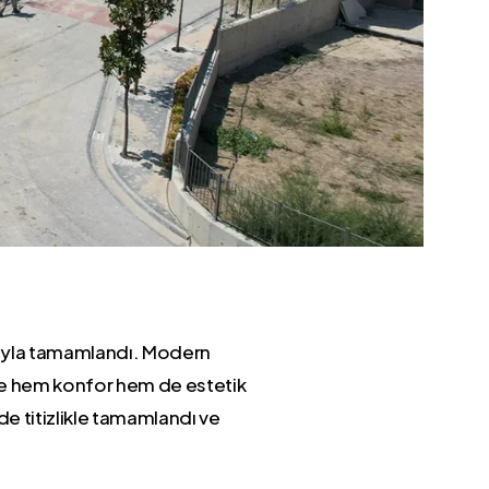
arıyla tamamlandı. Modern
ine hem konfor hem de estetik
de titizlikle tamamlandı ve