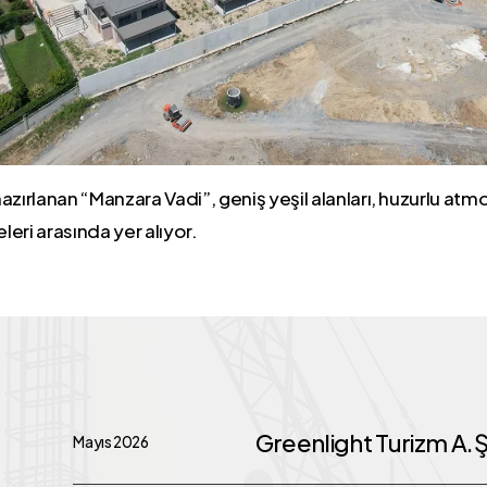
hazırlanan “Manzara Vadi”, geniş yeşil alanları, huzurlu atm
leri arasında yer alıyor.
Greenlight
Greenlight Turizm A.
Mayıs 2026
Turizm
A.Ş.