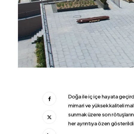
Doğa ile iç içe hayata geçi
mimari ve yüksek kaliteli ma
sunmak üzere son rötuşlarına
her ayrıntıya özen gösterildi